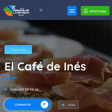
whatsapp
Empresas
El Café de Inés
(+34) 619 58 30 56
6360
COMPARTIR