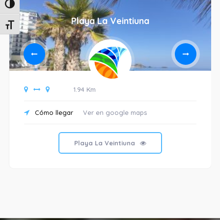
Alternar alto contraste
Playa La Veintiuna
Alternar tamaño de letra
1.94 Km
Cómo llegar
Ver en google maps
Playa La Veintiuna