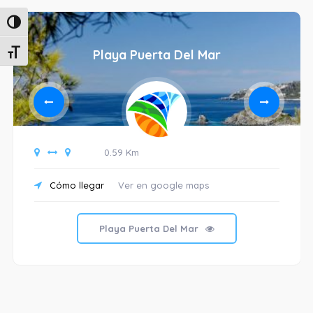
Alternar alto contraste
Playa Puerta Del Mar
Alternar tamaño de letra
0.59 Km
Cómo llegar
Ver en google maps
Playa Puerta Del Mar