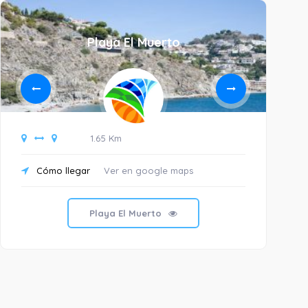
Playa El Muerto
1.65 Km
Cómo llegar
Ver en google maps
C
Playa El Muerto