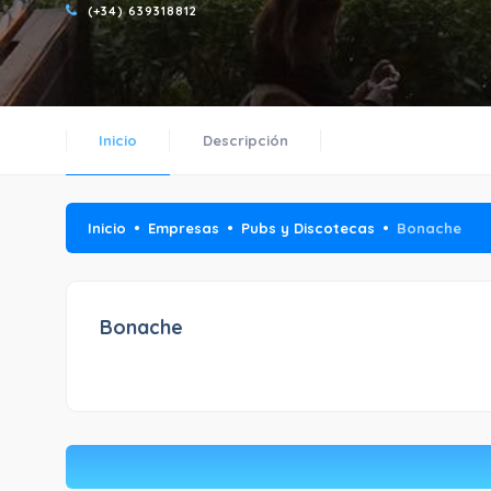
(+34) 639318812
Inicio
Descripción
Inicio
Empresas
Pubs y Discotecas
Bonache
Bonache