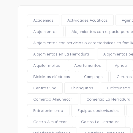
Academias
Actividades Acuáticas
Agenc
Alojamientos
Alojamientos con espacio para bi
Alojamientos con servicios o características en famili
Alojamientos en La Herradura
Alojamientos pe
Alquiler motos
Apartamentos
Apnea
Bicicletas eléctricas
Campings
Centros
Centros Spa
Chiringuitos
Cicloturismo
Comercio Almuñécar
Comercio La Herradura
Entretenimiento
Equipos audiovisuales
Gastro Almuñécar
Gastro La Herradura