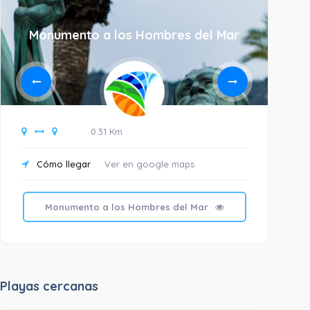
Monumento a los Hombres del Mar
Mu
0.31 Km
Cómo llegar
Ver en google maps
C
Monumento a los Hombres del Mar
Playas cercanas