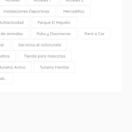
Hoteles
Hoteles 1*
Hoteles 2*
Instalaciones Deportivas
Mercadillos
Iglesia de San José
Multiactividad
Parque El Majuelo
 de animales
Pubs y Discotecas
Rent a Car
tar
Servicios al cicloturista
mática
Tienda para mascotas
0.08 Km
Turismo Activo
Turismo Familiar
Cómo llegar
Ver en google maps
k...
Iglesia de San José