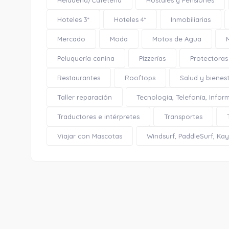
Heladería/Cafetería
Hostales y Pensiones
Hoteles 3*
Hoteles 4*
Inmobiliarias
Mercado
Moda
Motos de Agua
Peluquería canina
Pizzerías
Protectoras
Restaurantes
Rooftops
Salud y bienes
Taller reparación
Tecnología, Telefonía, Infor
Traductores e intérpretes
Transportes
Viajar con Mascotas
Windsurf, PaddleSurf, Kaya