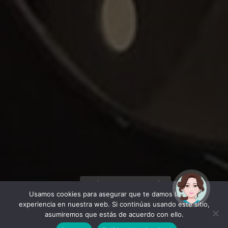
¡Hola! Soy Noy. ¿Puedo
ayudarte?
Usamos cookies para asegurar que te damos la mejor
experiencia en nuestra web. Si continúas usando este sitio,
Descubre Almuñécar La
asumiremos que estás de acuerdo con ello.