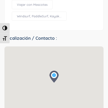
Viajar con Mascotas
Windsurf, PaddleSurf, Kayak...
Alternar alto contraste
Localización / Contacto :
Alternar tamaño de letra