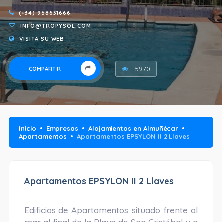
(+34) 958631666
INFO@TROPYSOL.COM
VISITA SU WEB
5970
COMPARTIR
Inicio
Empresas
Alojamientos en Almuñécar
Apartamentos
Apartamentos EPSYLON II 2 Llaves
Apartamentos EPSYLON II 2 Llaves
Edificios de Apartamentos situado frente al
mar al final de la Playa de San Cristóbal y a