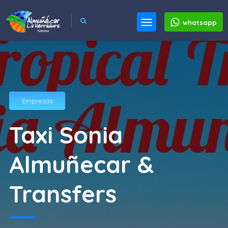
whatsapp
Empresas
Taxi Sonia
Almuñecar &
Transfers