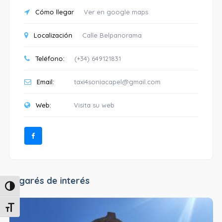
Cómo llegar
Ver en google maps
Localización
Calle Belpanorama
Teléfono:
(+34) 649121831
Email:
taxi4soniacapel@gmail.com
Web:
Visita su web
Lugarés de interés
Alternar alto contraste
Alternar tamaño de letra