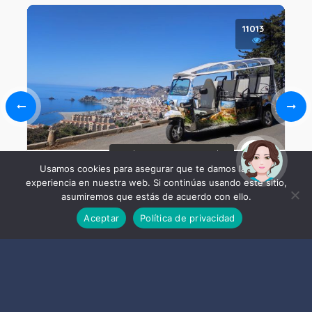
11013
¡Hola! Soy Noy. ¿Puedo
ayudarte?
Usamos cookies para asegurar que te damos la mejor
Tuk –Tuk
experiencia en nuestra web. Si continúas usando este sitio,
asumiremos que estás de acuerdo con ello.
Aceptar
Política de privacidad