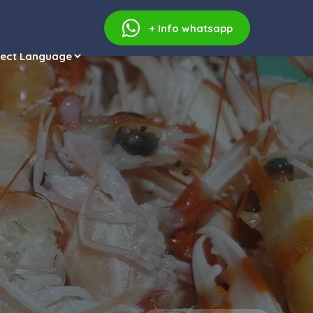
+ info
whatsapp