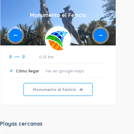
Monumento el Fenicio
0.23 Km
Cómo llegar
Ver en google maps
C
Monumento el Fenicio
Playas cercanas