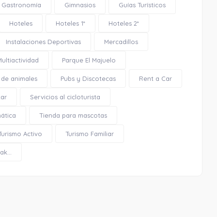
Gastronomía
Gimnasios
Guías Turísticos
Monumento al Pescador
Hoteles
Hoteles 1*
Hoteles 2*
Instalaciones Deportivas
Mercadillos
Multiactividad
Parque El Majuelo
 de animales
Pubs y Discotecas
Rent a Car
0.14 Km
tar
Servicios al cicloturista
Cómo llegar
Ver en google maps
mática
Tienda para mascotas
Turismo Activo
Turismo Familiar
Monumento al Pescador
k...