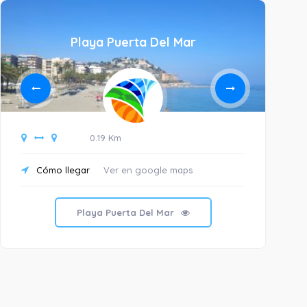
Playa Puerta Del Mar
0.19 Km
Cómo llegar
Ver en google maps
C
Playa Puerta Del Mar