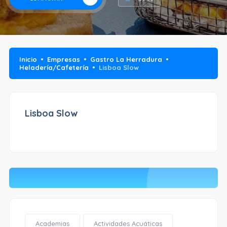
Inicio
Empresas
Gastro La Herradura
Heladería/Cafetería
Lisboa Slow
Lisboa Slow
Academias
Actividades Acuáticas