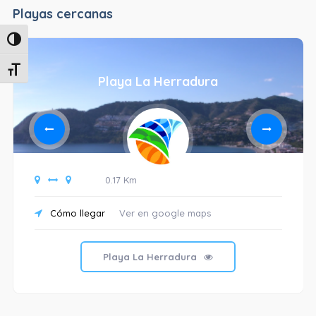
Playas cercanas
Alternar alto contraste
Alternar tamaño de letra
Playa La Herradura
0.17 Km
Cómo llegar
Ver en google maps
Playa La Herradura