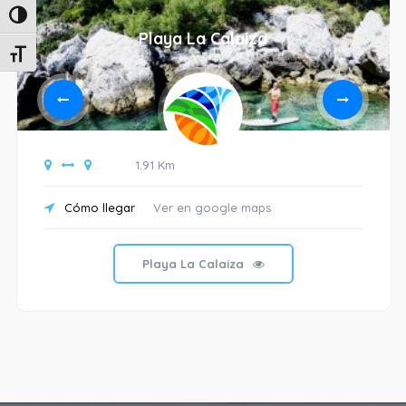
Alternar alto contraste
Playa La Calaiza
Alternar tamaño de letra
1.91 Km
Cómo llegar
Ver en google maps
Playa La Calaiza