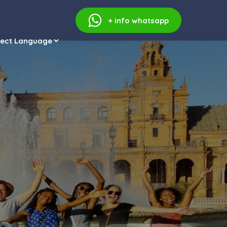
+ info
whatsapp