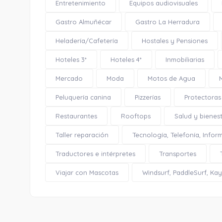
Entretenimiento
Equipos audiovisuales
Gastro Almuñécar
Gastro La Herradura
Heladería/Cafetería
Hostales y Pensiones
Hoteles 3*
Hoteles 4*
Inmobiliarias
Mercado
Moda
Motos de Agua
Peluquería canina
Pizzerías
Protectoras
Restaurantes
Rooftops
Salud y bienes
Taller reparación
Tecnología, Telefonía, Infor
Traductores e intérpretes
Transportes
Viajar con Mascotas
Windsurf, PaddleSurf, Kaya