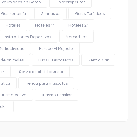
Excursiones en Barco
Fisioterapeutas
Gastronomía
Gimnasios
Guías Turísticos
Hoteles
Hoteles 1*
Hoteles 2*
Instalaciones Deportivas
Mercadillos
Mural «Cuatro muchachas cogiendo
Multiactividad
Parque El Majuelo
flores en el campo»
 de animales
Pubs y Discotecas
Rent a Car
tar
Servicios al cicloturista
mática
Tienda para mascotas
0.25 Km
Turismo Activo
Turismo Familiar
k...
Cómo llegar
Ver en google maps
Mural «Cuatro muchachas cogiendo
flores en el campo»