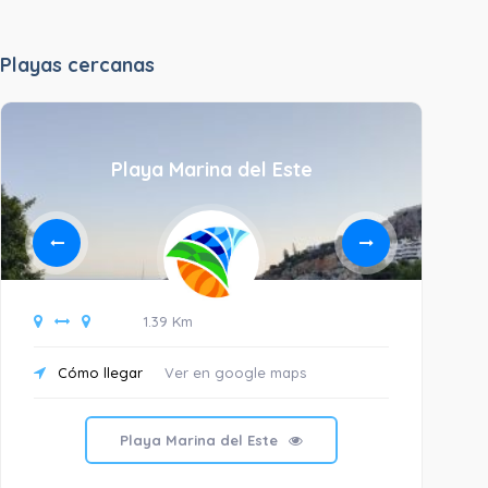
Playas cercanas
Playa Marina del Este
1.39 Km
Cómo llegar
Ver en google maps
C
Playa Marina del Este