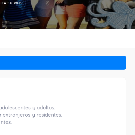
SITA SU WEB
adolescentes y adultos.
 extranjeros y residentes.
entes.