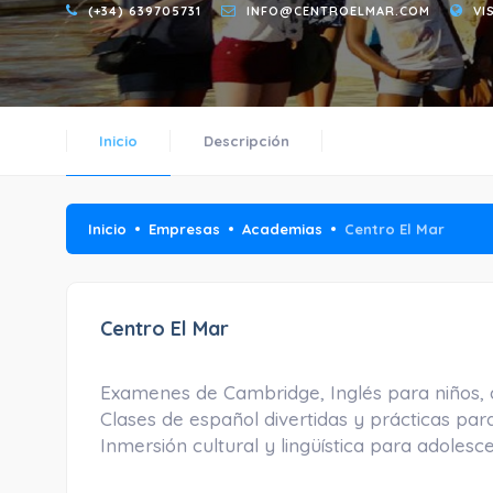
(+34) 639705731
INFO@CENTROELMAR.COM
VI
Inicio
Descripción
Inicio
Empresas
Academias
Centro El Mar
Centro El Mar
Examenes de Cambridge, Inglés para niños, 
Clases de español divertidas y prácticas para
Inmersión cultural y lingüística para adolesc