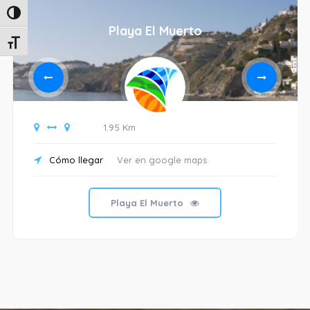
Alternar alto contraste
Playa El Muerto
Alternar tamaño de letra
1.95 Km
Cómo llegar
Ver en google maps
Playa El Muerto