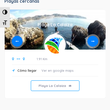
Playas cercanas
Alternar alto contraste
Alternar tamaño de letra
Playa La Calaiza
1.91 Km
Cómo llegar
Ver en google maps
Playa La Calaiza