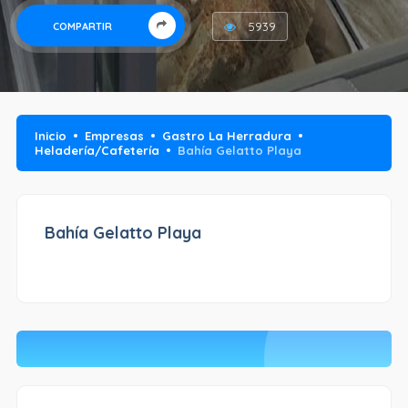
5939
COMPARTIR
Inicio
Empresas
Gastro La Herradura
Heladería/Cafetería
Bahía Gelatto Playa
Bahía Gelatto Playa