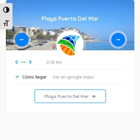
Alternar alto contraste
Playa Puerta Del Mar
Alternar tamaño de letra
0.38 Km
Cómo llegar
Ver en google maps
Playa Puerta Del Mar