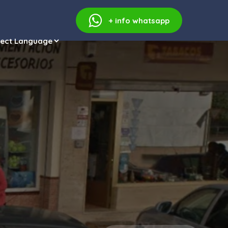
+ info
whatsapp