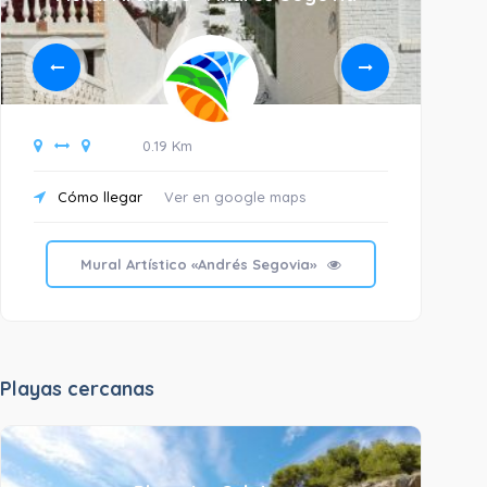
0.19 Km
Cómo llegar
Ver en google maps
C
Mural Artístico «Andrés Segovia»
Playas cercanas