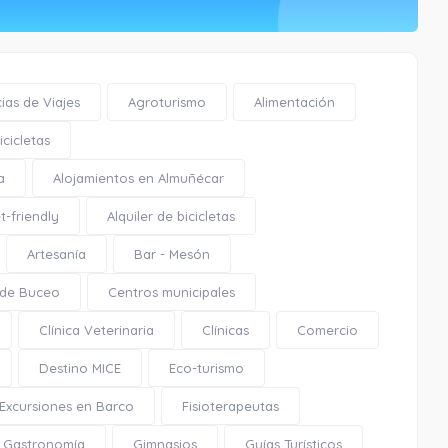
ias de Viajes
Agroturismo
Alimentación
cicletas
a
Alojamientos en Almuñécar
t-friendly
Alquiler de bicicletas
Artesanía
Bar - Mesón
 de Buceo
Centros municipales
Clínica Veterinaria
Clínicas
Comercio
Destino MICE
Eco-turismo
Excursiones en Barco
Fisioterapeutas
El Corazón
Gastronomía
Gimnasios
Guías Turísticos