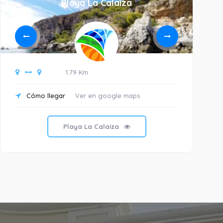
Playa La Calaiza
1.79 Km
Cómo llegar
Ver en google maps
C
Playa La Calaiza