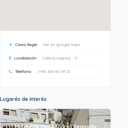
Cómo llegar
Ver en google maps
Localización
Calle Eucaliptos - 17
Teléfono:
(+34) 635 80 04 22
Lugarés de interés
Mural Artístico «Andrés Segovia»
M