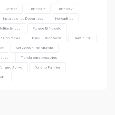
Hoteles
Hoteles 1*
Hoteles 2*
Instalaciones Deportivas
Mercadillos
Multiactividad
Parque El Majuelo
0.15 Km
 de animales
Pubs y Discotecas
Rent a Car
Cómo llegar
Ver en google maps
tar
Servicios al cicloturista
mática
Tienda para mascotas
El Corazón
Turismo Activo
Turismo Familiar
k...