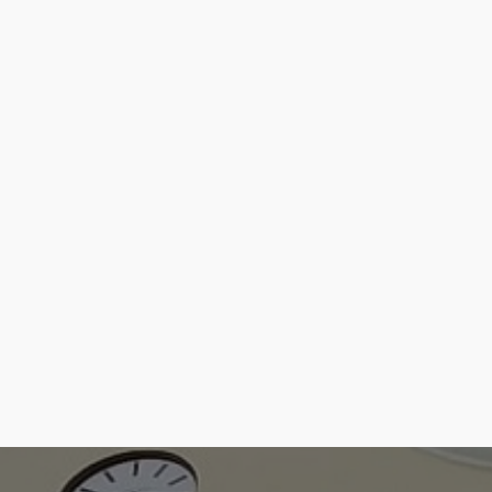
Playa Marina del Este
1.65 Km
Cómo llegar
Ver en google maps
Playa Marina del Este