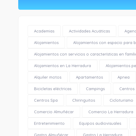
Academias
Actividades Acuáticas
Agenc
Alojamientos
Alojamientos con espacio para bi
Alojamientos con servicios o características en famili
Alojamientos en La Herradura
Alojamientos pe
Alquiler motos
Apartamentos
Apnea
Bicicletas eléctricas
Campings
Centros
Centros Spa
Chiringuitos
Cicloturismo
Comercio Almuñécar
Comercio La Herradura
Entretenimiento
Equipos audiovisuales
Gastro Almuñécar
Gastro La Herradura