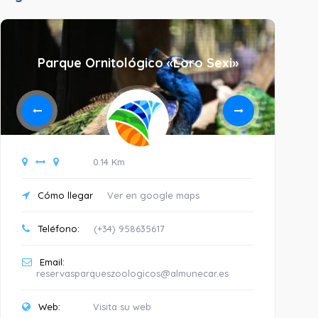
Parque Ornitológico «Loro Sexi»
0.14 Km
Cómo llegar
Ver en google maps
C
Teléfono:
(+34) 958635617
T
Email:
E
reservasparqueszoologicos@almunecar.es
W
Web:
Visita su web