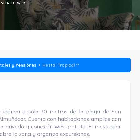
ISITA SU WEB
tales y Pensiones
Hostal Tropical 1*
n idónea a solo 30 metros de la playa de San
e Almuñécar. Cuenta con habitaciones amplias con
o privado y conexión WiFi gratuita. El mostrador
sobre la zona y organiza excursiones.