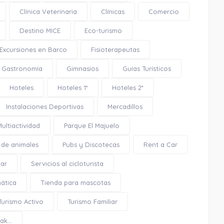
Clínica Veterinaria
Clínicas
Comercio
Destino MICE
Eco-turismo
Excursiones en Barco
Fisioterapeutas
Gastronomía
Gimnasios
Guías Turísticos
Hoteles
Hoteles 1*
Hoteles 2*
Instalaciones Deportivas
Mercadillos
Multiactividad
Parque El Majuelo
Playa La Veintiuna
 de animales
Pubs y Discotecas
Rent a Car
tar
Servicios al cicloturista
mática
Tienda para mascotas
1.55 Km
Turismo Activo
Turismo Familiar
k...
Cómo llegar
Ver en google maps