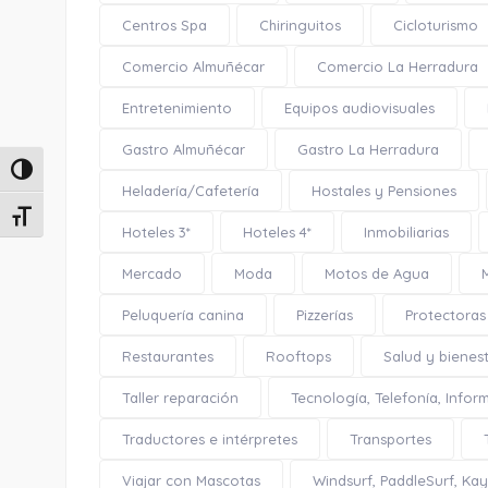
Centros Spa
Chiringuitos
Cicloturismo
Comercio Almuñécar
Comercio La Herradura
Entretenimiento
Equipos audiovisuales
Gastro Almuñécar
Gastro La Herradura
Alternar alto contraste
Heladería/Cafetería
Hostales y Pensiones
Alternar tamaño de letra
Hoteles 3*
Hoteles 4*
Inmobiliarias
Mercado
Moda
Motos de Agua
Peluquería canina
Pizzerías
Protectoras
Restaurantes
Rooftops
Salud y bienes
Taller reparación
Tecnología, Telefonía, Infor
Traductores e intérpretes
Transportes
Viajar con Mascotas
Windsurf, PaddleSurf, Kaya