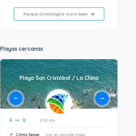
Parque Ornitológico «Loro Sexi»
Playas cercanas
Playa San Cristóbal / La China
0.50 Km
Cómo llegar
Ver en google maps
C