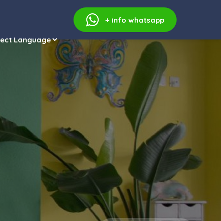
+ info
whatsapp