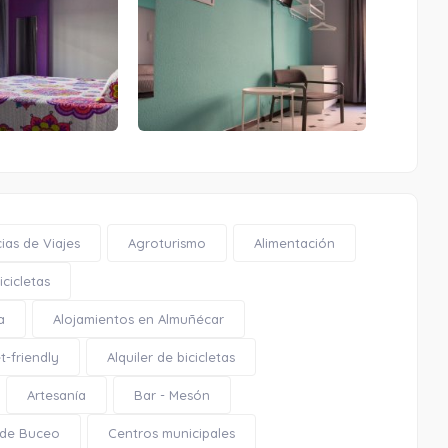
Parque botánico «El Majuelo»
0.20 Km
ias de Viajes
Agroturismo
Alimentación
Cómo llegar
Ver en google maps
cicletas
a
Alojamientos en Almuñécar
Parque botánico «El Majuelo»
t-friendly
Alquiler de bicicletas
Artesanía
Bar - Mesón
 de Buceo
Centros municipales