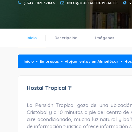
(+34) 682032846
INFO@HOSTALTROPICAL.ES
V
Inicio
Descripción
Imágenes
Inicio
Empresas
Alojamientos en Almuñécar
Hos
Hostal Tropical 1*
La Pensión Tropical goza de una ubicació
Cristóbal y a 10 minutos a pie del centro d
aire acondicionado, mucha luz natural y bañ
de información turística ofrece información 