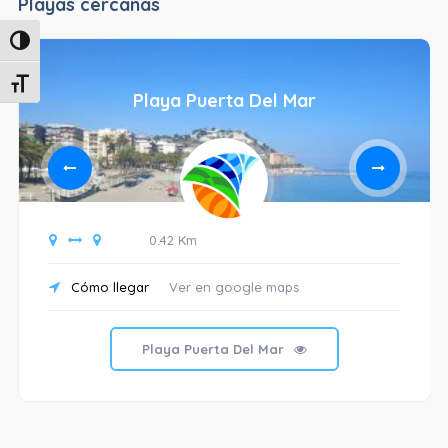
Playas cercanas
Alternar alto contraste
Alternar tamaño de letra
Playa Puerta Del Mar
0.42 Km
Cómo llegar
Ver en google maps
Playa Puerta Del Mar