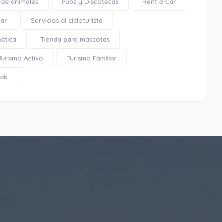
 de animales
Pubs y Discotecas
Rent a Car
tar
Servicios al cicloturista
mática
Tienda para mascotas
Turismo Activo
Turismo Familiar
k...