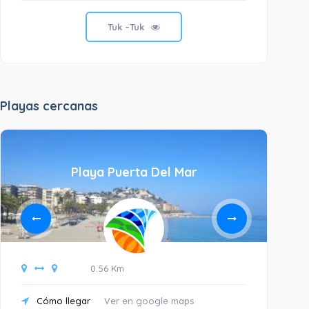
Tuk –Tuk
Playas cercanas
Playa Puerta Del Mar
0.56 Km
Cómo llegar
Ver en google maps
C