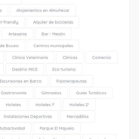
a
Alojamientos en Almuñécar
Playa San Cristóbal / La China
t-friendly
Alquiler de bicicletas
Artesanía
Bar - Mesón
 de Buceo
Centros municipales
Clínica Veterinaria
Clínicas
Comercio
Destino MICE
Eco-turismo
Excursiones en Barco
Fisioterapeutas
Gastronomía
Gimnasios
Guías Turísticos
Hoteles
Hoteles 1*
Hoteles 2*
Instalaciones Deportivas
Mercadillos
Multiactividad
Parque El Majuelo