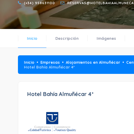
(+34) 958631100
RESERVAS@HOTELBAHIAALMUNECA
Inicio
Descripción
Imágenes
Inicio
Empresas
Alojamientos en Almuñécar
Cen
Hotel Bahía Almuñécar 4*
Hotel Bahía Almuñécar 4*