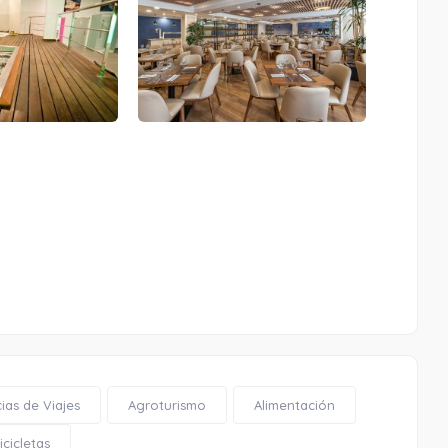
Playa San Cristóbal / La China
1.06 Km
ias de Viajes
Agroturismo
Alimentación
Cómo llegar
Ver en google maps
cicletas