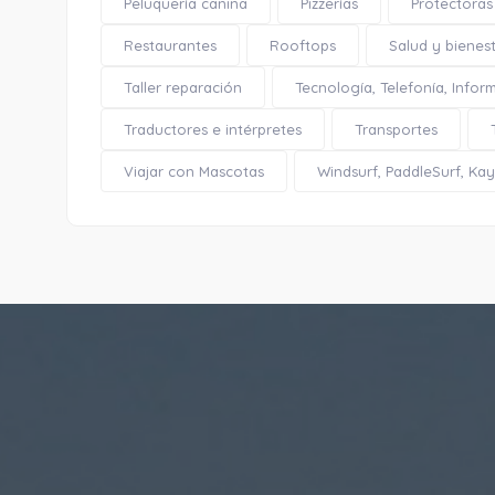
Peluquería canina
Pizzerías
Protectoras
Restaurantes
Rooftops
Salud y bienes
Taller reparación
Tecnología, Telefonía, Infor
Traductores e intérpretes
Transportes
Viajar con Mascotas
Windsurf, PaddleSurf, Kaya