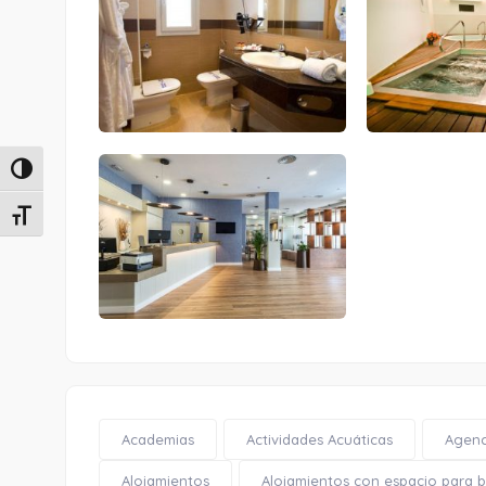
Alternar alto contraste
Alternar tamaño de letra
Academias
Actividades Acuáticas
Agenc
Alojamientos
Alojamientos con espacio para bi