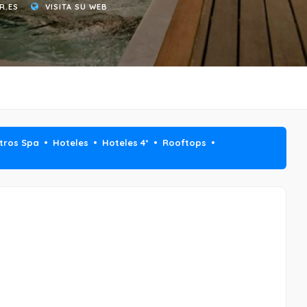
R.ES
VISITA SU WEB
tros Spa
Hoteles
Hoteles 4*
Rooftops