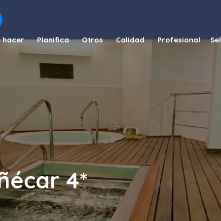
 hacer
Planifica
Otros
Calidad
Profesional
ñécar 4*