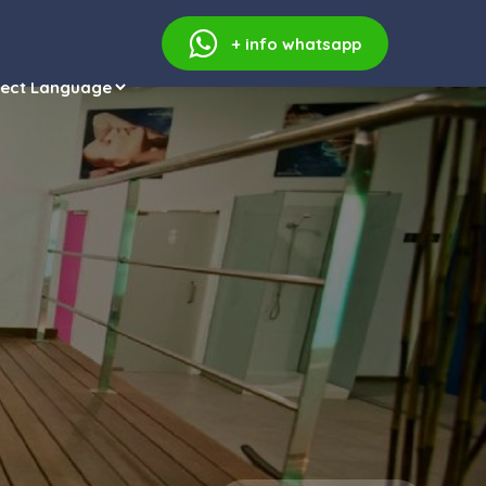
+ info
whatsapp