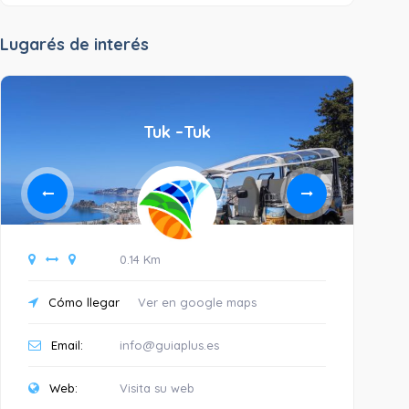
Lugarés de interés
Tuk –Tuk
0.14 Km
Cómo llegar
Ver en google maps
C
Email:
info@guiaplus.es
Web:
Visita su web