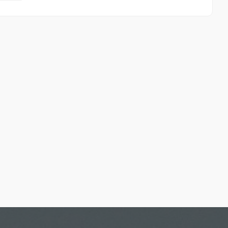
Playa San Cristóbal / La China
1.06 Km
Cómo llegar
Ver en google maps
Playa San Cristóbal / La China