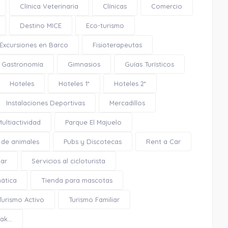
Clínica Veterinaria
Clínicas
Comercio
Destino MICE
Eco-turismo
Excursiones en Barco
Fisioterapeutas
Gastronomía
Gimnasios
Guías Turísticos
0.15 Km
Hoteles
Hoteles 1*
Hoteles 2*
Cómo llegar
Ver en google maps
Instalaciones Deportivas
Mercadillos
Multiactividad
Parque El Majuelo
Monumento al Agua
 de animales
Pubs y Discotecas
Rent a Car
tar
Servicios al cicloturista
mática
Tienda para mascotas
Turismo Activo
Turismo Familiar
k...