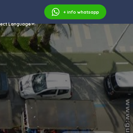
+ info
whatsapp