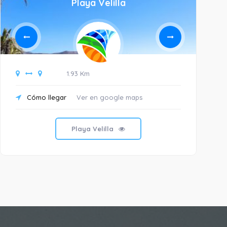
Playa Velilla
1.93 Km
Cómo llegar
Ver en google maps
C
Playa Velilla