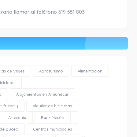
rario llamar al teléfono 619 551 803
ias de Viajes
Agroturismo
Alimentación
cicletas
a
Alojamientos en Almuñécar
t-friendly
Alquiler de bicicletas
Artesanía
Bar - Mesón
 de Buceo
Centros municipales
Monumento al Agua