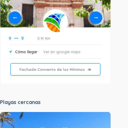
0.14 Km
Cómo llegar
Ver en google maps
C
E
Fachada Convento de los Mínimos
W
Playas cercanas