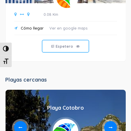
0.08 Km
Cómo llegar
Ver en google maps
El Espetero
Alternar alto contraste
Alternar tamaño de letra
Playas cercanas
Playa Cotobro