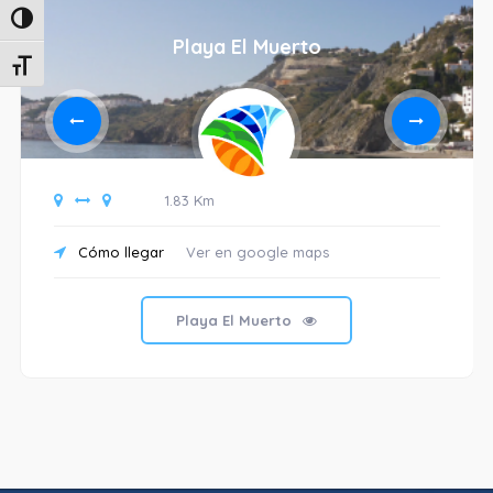
Alternar alto contraste
Playa El Muerto
Alternar tamaño de letra
1.83 Km
Cómo llegar
Ver en google maps
Playa El Muerto