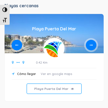
Playas cercanas
Alternar alto contraste
Alternar tamaño de letra
Playa Puerta Del Mar
0.42 Km
Cómo llegar
Ver en google maps
Playa Puerta Del Mar