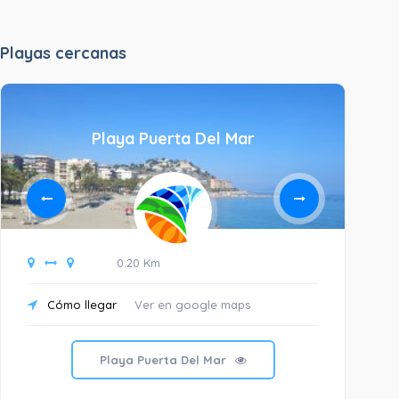
Playas cercanas
Playa Puerta Del Mar
0.20 Km
Cómo llegar
Ver en google maps
C
Playa Puerta Del Mar