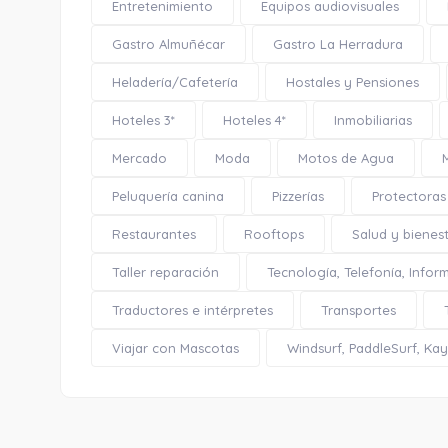
Entretenimiento
Equipos audiovisuales
Gastro Almuñécar
Gastro La Herradura
Heladería/Cafetería
Hostales y Pensiones
Hoteles 3*
Hoteles 4*
Inmobiliarias
Mercado
Moda
Motos de Agua
Peluquería canina
Pizzerías
Protectoras
Restaurantes
Rooftops
Salud y bienes
Taller reparación
Tecnología, Telefonía, Infor
Traductores e intérpretes
Transportes
Viajar con Mascotas
Windsurf, PaddleSurf, Kaya