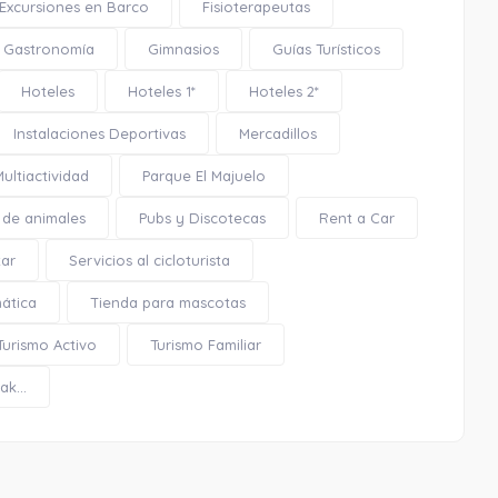
Excursiones en Barco
Fisioterapeutas
Gastronomía
Gimnasios
Guías Turísticos
Hoteles
Hoteles 1*
Hoteles 2*
Instalaciones Deportivas
Mercadillos
Plaza de la Rosa
Multiactividad
Parque El Majuelo
 de animales
Pubs y Discotecas
Rent a Car
tar
Servicios al cicloturista
mática
Tienda para mascotas
0.15 Km
Turismo Activo
Turismo Familiar
Cómo llegar
Ver en google maps
k...
Plaza de la Rosa