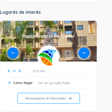
Lugarés de interés
Monumento al Pescador
B
0.05 Km
Cómo llegar
Ver en google maps
C
Monumento al Pescador