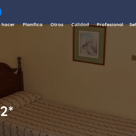
 hacer
Planifica
Otros
Calidad
Profesional
2*