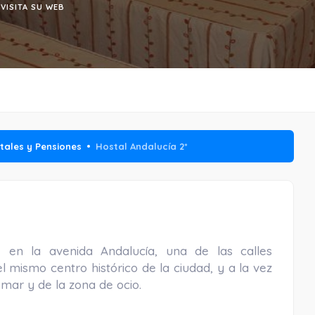
VISITA SU WEB
tales y Pensiones
Hostal Andalucía 2*
 en la avenida Andalucía, una de las calles
 mismo centro histórico de la ciudad, y a la vez
 mar y de la zona de ocio.