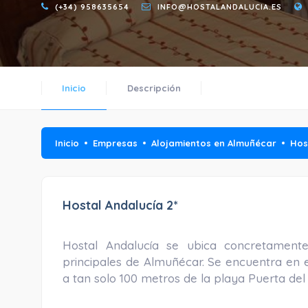
(+34) 958635654
INFO@HOSTALANDALUCIA.ES
Inicio
Descripción
Inicio
Empresas
Alojamientos en Almuñécar
Hos
Hostal Andalucía 2*
Hostal Andalucía se ubica concretamente
principales de Almuñécar. Se encuentra en el
a tan solo 100 metros de la playa Puerta del