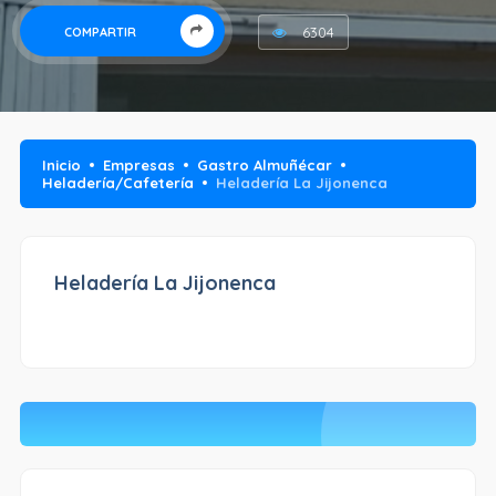
6304
COMPARTIR
Inicio
Empresas
Gastro Almuñécar
Heladería/Cafetería
Heladería La Jijonenca
Heladería La Jijonenca