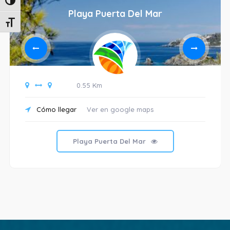
Alternar alto contraste
Playa Puerta Del Mar
Alternar tamaño de letra
0.55 Km
Cómo llegar
Ver en google maps
Playa Puerta Del Mar