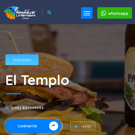
whatsapp
Empresas
El Templo
(+34) 607779066
4990
COMPARTIR