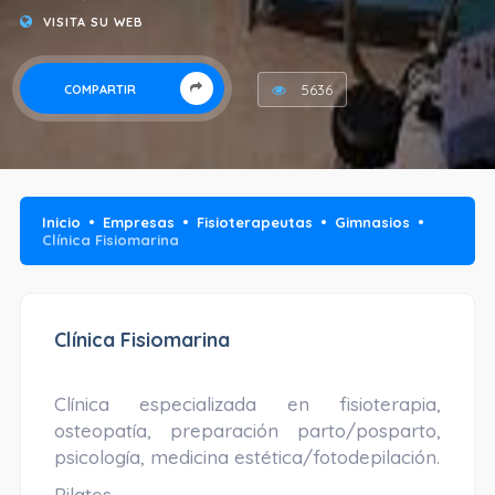
VISITA SU WEB
5636
COMPARTIR
Inicio
Empresas
Fisioterapeutas
Gimnasios
Clínica Fisiomarina
Clínica Fisiomarina
Clínica especializada en fisioterapia,
osteopatía, preparación parto/posparto,
psicología, medicina estética/fotodepilación.
Pilates