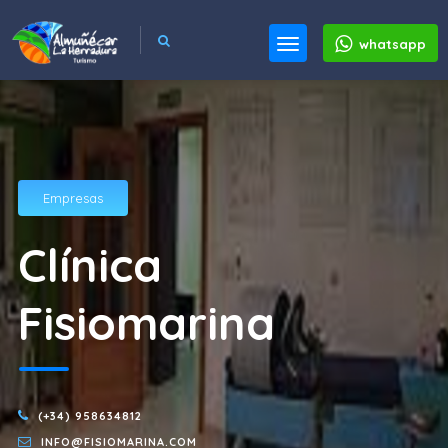
whatsapp
Empresas
Clínica
Fisiomarina
(+34) 958634812
INFO@FISIOMARINA.COM