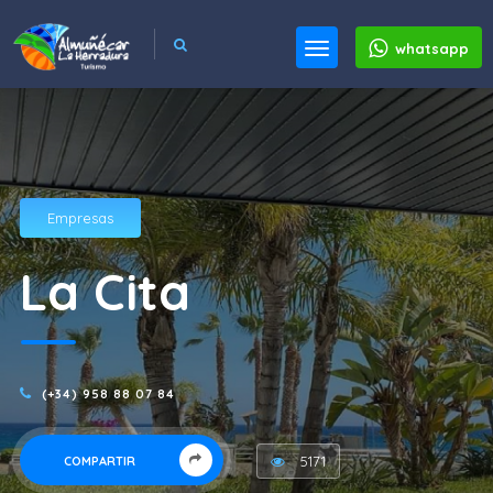
whatsapp
Empresas
La Cita
(+34) 958 88 07 84
5171
COMPARTIR