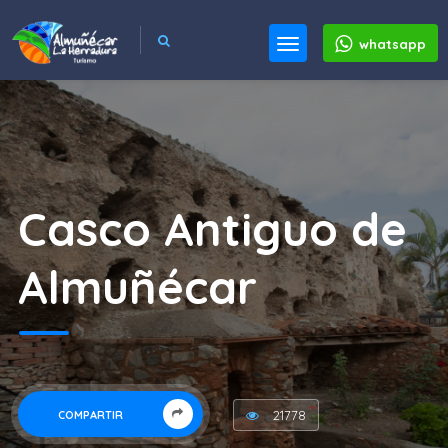
whatsapp
Casco Antiguo de
Almuñécar
21778
COMPARTIR