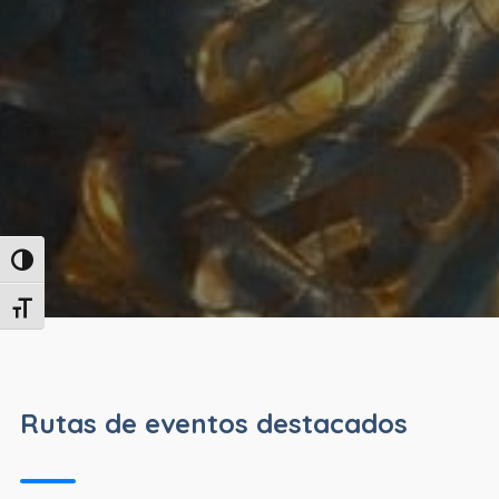
Alternar alto contraste
Alternar tamaño de letra
Rutas de eventos destacados