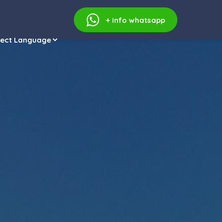
+ info
whatsapp