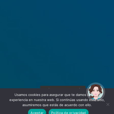
¡Hola! Soy Noy. ¿Puedo
ayudarte?
Usamos cookies para asegurar que te damos la mejor
experiencia en nuestra web. Si continúas usando este sitio,
asumiremos que estás de acuerdo con ello.
Aceptar
Política de privacidad