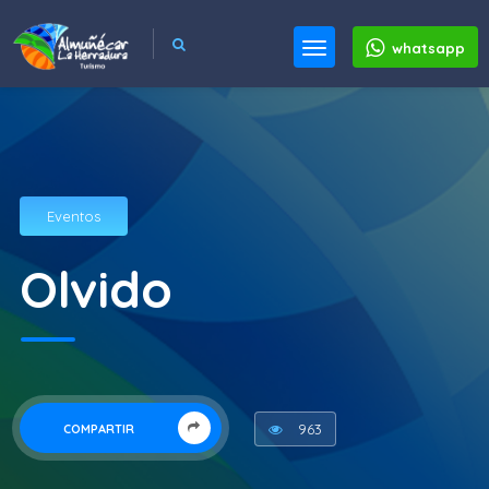
whatsapp
Eventos
Olvido
963
COMPARTIR