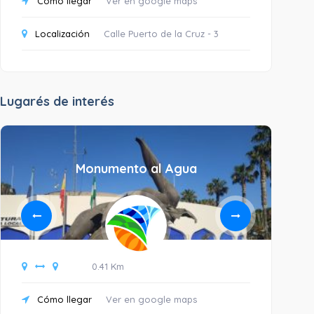
Cómo llegar
Ver en google maps
Localización
Calle Puerto de la Cruz - 3
Lugarés de interés
Monumento al Agua
0.41 Km
Cómo llegar
Ver en google maps
C