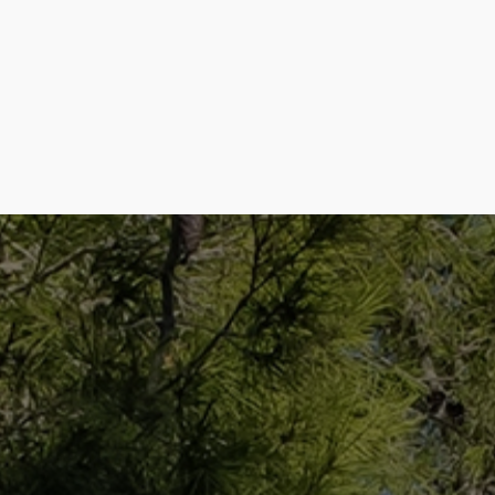
Email:
info@guiaplus.es
Web:
Visita su web
Tuk –Tuk