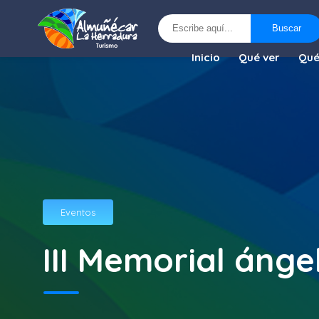
Buscar
Buscar
Inicio
Qué ver
Qué
Eventos
III Memorial ánge