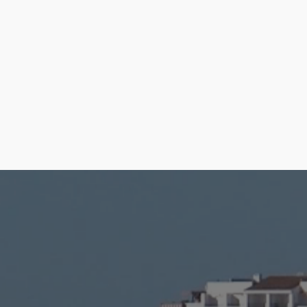
Cómo llegar
Ver en google maps
Email:
info@guiaplus.es
Web:
Visita su web
Tuk –Tuk