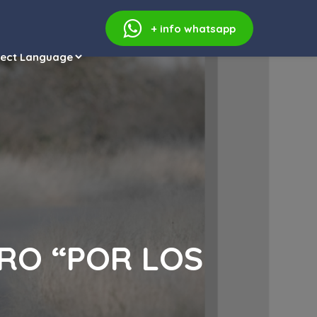
+ info
whatsapp
BRO “POR LOS