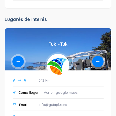
Lugarés de interés
Tuk –Tuk
0.12 Km
Cómo llegar
Ver en google maps
Email:
info@guiaplus.es