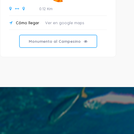
0.12 Km
Cómo llegar
Ver en google maps
C
Monumento al Campesino