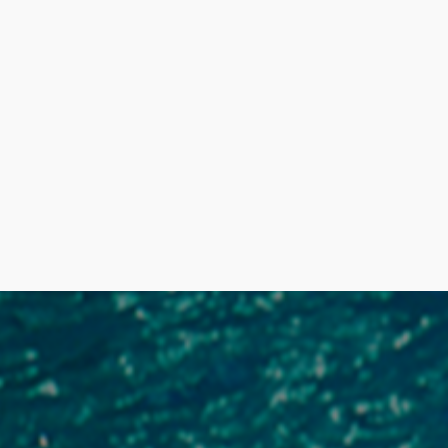
0.07 Km
Cómo llegar
Ver en google maps
Iglesia Parroquial de la Encarnación