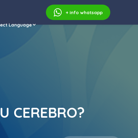
+ info
whatsapp
TU CEREBRO?