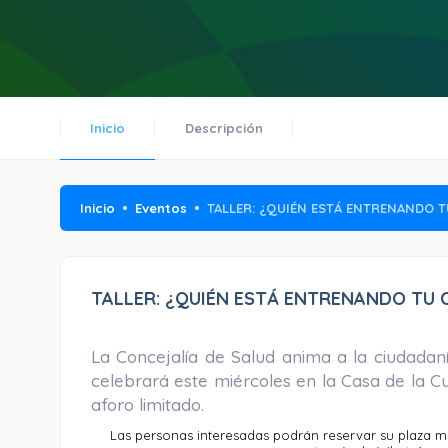
Inicio
Descripción
Inicio
Eventos
TALLER: ¿QUIÉN ESTÁ ENTRENANDO 
TALLER: ¿QUIÉN ESTÁ ENTRENANDO TU 
La Concejalía de Salud anima a la ciudadanía
celebrará este miércoles en la Casa de la Cu
aforo limitado.
Las personas interesadas podrán reservar su plaza me