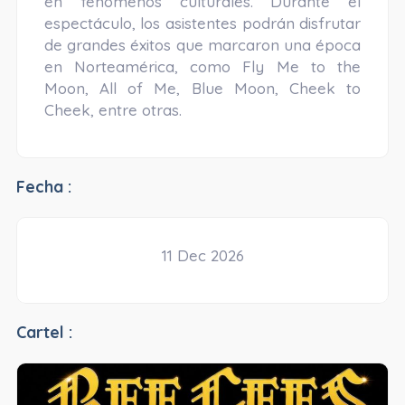
en fenómenos culturales. Durante el
espectáculo, los asistentes podrán disfrutar
de grandes éxitos que marcaron una época
en Norteamérica, como Fly Me to the
Moon, All of Me, Blue Moon, Cheek to
Cheek, entre otras.
Fecha :
11 Dec 2026
Cartel :