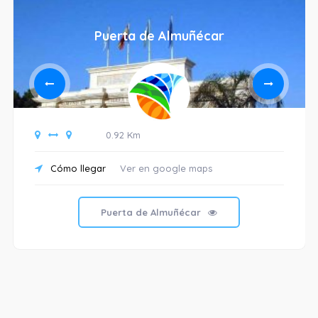
Puerta de Almuñécar
0.92 Km
Cómo llegar
Ver en google maps
Puerta de Almuñécar