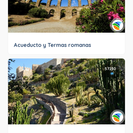
Acueducto y Termas romanas
57230