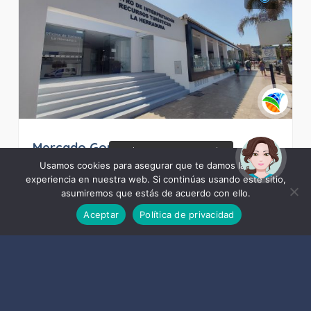
Mercado Gourmet La Herradura
¡Hola! Soy Noy. ¿Puedo
ayudarte?
Usamos cookies para asegurar que te damos la mejor
experiencia en nuestra web. Si continúas usando este sitio,
asumiremos que estás de acuerdo con ello.
17135
Aceptar
Política de privacidad