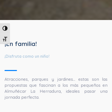
Alternar alto contraste
Alternar tamaño de letra
¡En familia!
¡Disfruta como un niño!
Atracciones, parques y jardines… estas son las
propuestas que fascinan a los más pequeños en
Almuñécar La Herradura, ideales pasar una
jornada perfecta.