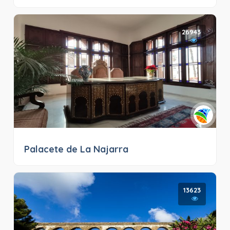
26943
Palacete de La Najarra
13623