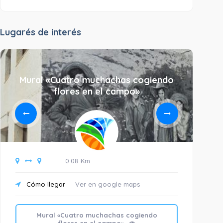
Lugarés de interés
Mural «Cuatro muchachas cogiendo
flores en el campo»
0.08 Km
C
Cómo llegar
Ver en google maps
Mural «Cuatro muchachas cogiendo