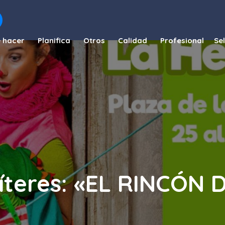
 hacer
Planifica
Otros
Calidad
Profesional
títeres: «EL RINCÓN