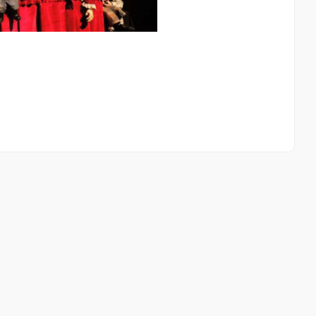
Esquina del beso
0.10 Km
Cómo llegar
Ver en google maps
Esquina del beso