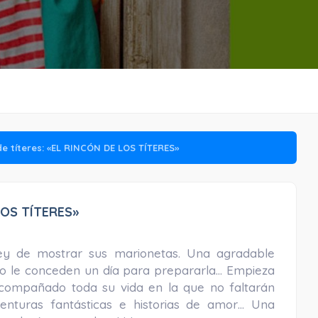
de títeres: «EL RINCÓN DE LOS TÍTERES»
 LOS TÍTERES»
 Rey de mostrar sus marionetas. Una agradable
lo le conceden un día para prepararla… Empieza
acompañado toda su vida en la que no faltarán
aventuras fantásticas e historias de amor… Una