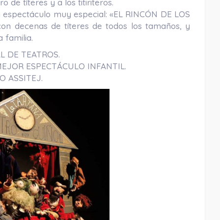
de títeres y a los titiriteros.
un espectáculo muy especial: «EL RINCÓN DE LOS
con decenas de títeres de todos los tamaños, y
 familia.
L DE TEATROS.
 MEJOR ESPECTÁCULO INFANTIL.
O ASSITEJ.