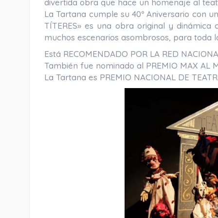
divertida obra que hace un homenaje al teatro 
La Tartana cumple su 40º Aniversario con 
TÍTERES» es una obra original y dinámica 
muchos escenarios asombrosos, para toda la
Está RECOMENDADO POR LA RED NACIONA
También fue nominado al PREMIO MAX AL
La Tartana es PREMIO NACIONAL DE TEATR