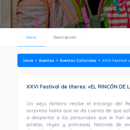
Inicio
Descripción
Inicio
Eventos
Eventos Culturales
XXVI Festival 
XXVI Festival de títeres: «EL RINCÓN DE
Un viejo titiritero recibe el encargo del
sorpresa hasta que se da cuenta de que so
a despertar a los personajes que le han 
piratas, reyes y princesas, historias de 