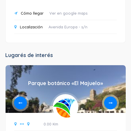
Cómo llegar
Ver en google maps
Localización
Avenida Europa - s/n
Lugarés de interés
Parque botánico «El Majuelo»
0.00 Km