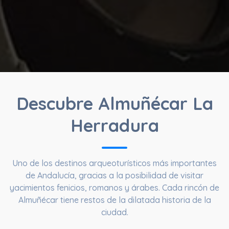
Descubre Almuñécar La
Herradura
Uno de los destinos arqueoturísticos más importantes
de Andalucía, gracias a la posibilidad de visitar
yacimientos fenicios, romanos y árabes. Cada rincón de
Almuñécar tiene restos de la dilatada historia de la
ciudad.