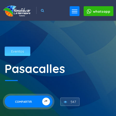
whatsapp
Eventos
Pasacalles
547
COMPARTIR