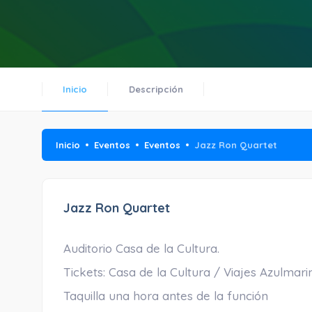
Inicio
Descripción
Inicio
Eventos
Eventos
Jazz Ron Quartet
Jazz Ron Quartet
Auditorio Casa de la Cultura.
Tickets: Casa de la Cultura / Viajes Azulmari
Taquilla una hora antes de la función