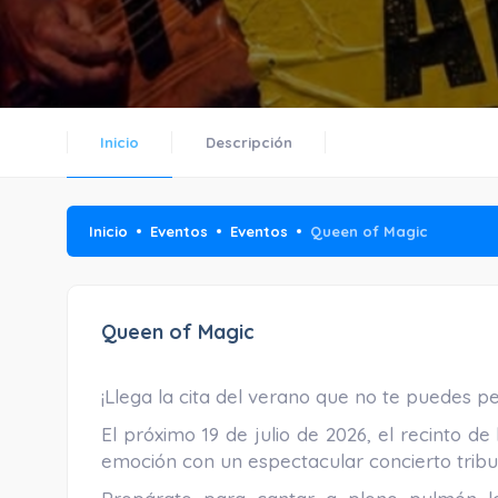
Inicio
Descripción
Inicio
Eventos
Eventos
Queen of Magic
Queen of Magic
¡Llega la cita del verano que no te puedes pe
El próximo 19 de julio de 2026, el recinto de
emoción con un espectacular concierto trib