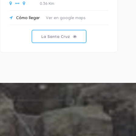
0.36 Km
Cómo llegar
Ver en google maps
C
La Santa Cruz