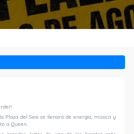
rder!
 la Plaza del Sexi se llenará de energía, música y
uto a Queen.