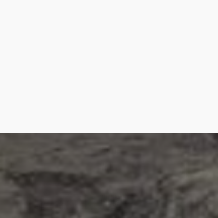
0.50 Km
Cómo llegar
Ver en google maps
Ermita de San Sebastián