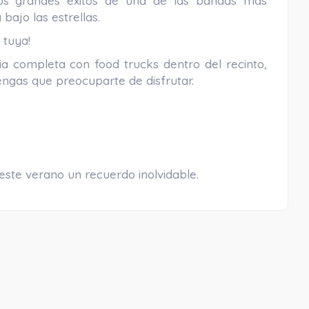
os grandes éxitos de una de las bandas más
bajo las estrellas.
 tuya!
a completa con food trucks dentro del recinto,
ngas que preocuparte de disfrutar.
este verano un recuerdo inolvidable.