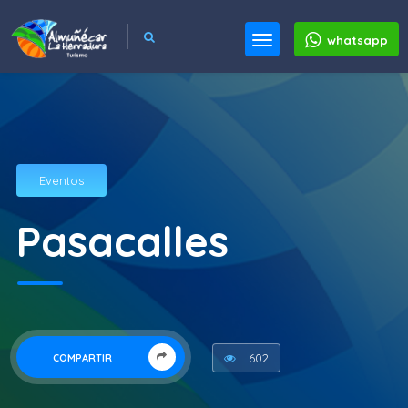
whatsapp
Eventos
Pasacalles
602
COMPARTIR