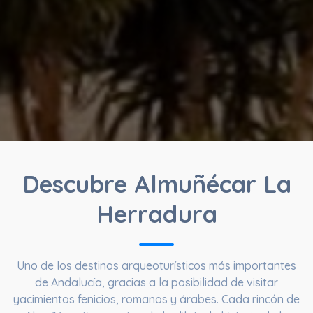
Descubre Almuñécar La
Herradura
Uno de los destinos arqueoturísticos más importantes
de Andalucía, gracias a la posibilidad de visitar
yacimientos fenicios, romanos y árabes. Cada rincón de