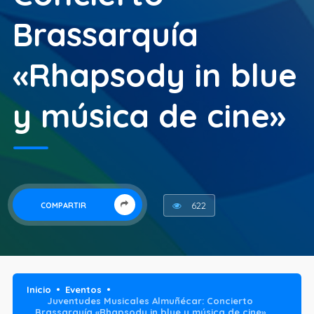
Brassarquía
«Rhapsody in blue
y música de cine»
622
COMPARTIR
Inicio
Eventos
Juventudes Musicales Almuñécar: Concierto
Brassarquía «Rhapsody in blue y música de cine»