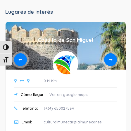
Lugarés de interés
Castillo de San Miguel
Alternar alto contraste
Alternar tamaño de letra
0.14 Km
Cómo llegar
Ver en google maps
Teléfono:
(+34) 650027584
Email:
culturalmunecar@almunecar.es