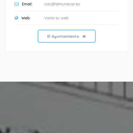
Email:
oac@almunecar.es
Web:
Visita su web
El Ayuntamiento