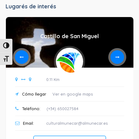
Lugarés de interés
Castillo de San Miguel
Alternar alto contraste
Alternar tamaño de letra
0.11 Km
Cómo llegar
Ver en google maps
Teléfono:
(+34) 650027584
Email:
culturalmunecar@almunecar.es