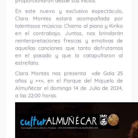
proporcionaron desde sus inicios.
En este nuevo y exclusivo espectáculo,
Clara Montes estará acompañada por
talentosos músicos: Chamo al piano y Kiriko
en el contrabajo. Juntos, nos brindarán
reinterpretaciones frescas y emotivas de
aquellas canciones que tanto disfrutamos
en el pasado y que la catapultaron al
estrellato.
Clara Montes nos presenta «de Gala 25
años y ++», en el Parque del Majuelo de
Almuñécar el domingo 14 de Julio de 2024,
a las 22:00 horas.