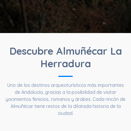
Descubre Almuñécar La
Herradura
Uno de los destinos arqueoturísticos más importantes
de Andalucía, gracias a la posibilidad de visitar
yacimientos fenicios, romanos y árabes. Cada rincón de
Almuñécar tiene restos de la dilatada historia de la
ciudad.