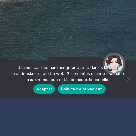
¡Hola! Soy Noy. ¿Puedo
ayudarte?
Usamos cookies para asegurar que te damos la mejor
experiencia en nuestra web. Si continúas usando este sitio,
asumiremos que estás de acuerdo con ello.
Aceptar
Política de privacidad
48080