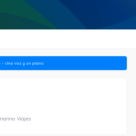
– Una voz y un piano
marino Viajes