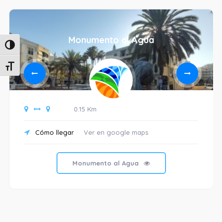
Monumento al Agua
Alternar alto contraste
Alternar tamaño de letra
0.15 Km
Cómo llegar
Ver en google maps
Monumento al Agua